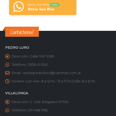
Bahía San Blas
Online
Bahía San Blas
Contáctenos!
PEDRO LURO
Dirección:
Calle 5 N° 1069
Teléfono:
2928 41 0142
Email:
ventaspedroluro@cammat.com.ar
Horario:
Lun-Vier: 8 a 12 hs - 13 a 17 hs | Sáb: 8 a 12 hs
VILLALONGA
Dirección:
C. Gral. Belgrano N°106
Teléfono:
291 468 9162