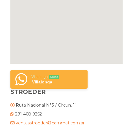
VIllalonga
Online
Villalonga
STROEDER
Ruta Nacional N°3 / Circun. 1º
291 468 9252
ventasstroeder@cammat.com.ar