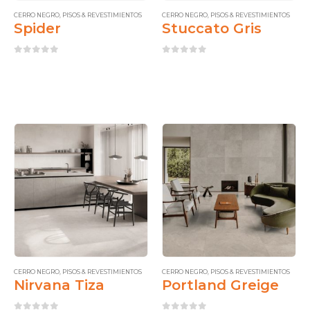
CERRO NEGRO
,
PISOS & REVESTIMIENTOS
CERRO NEGRO
,
PISOS & REVESTIMIENTOS
Spider
Stuccato Gris
0
out of 5
0
out of 5
CERRO NEGRO
,
PISOS & REVESTIMIENTOS
CERRO NEGRO
,
PISOS & REVESTIMIENTOS
Nirvana Tiza
Portland Greige