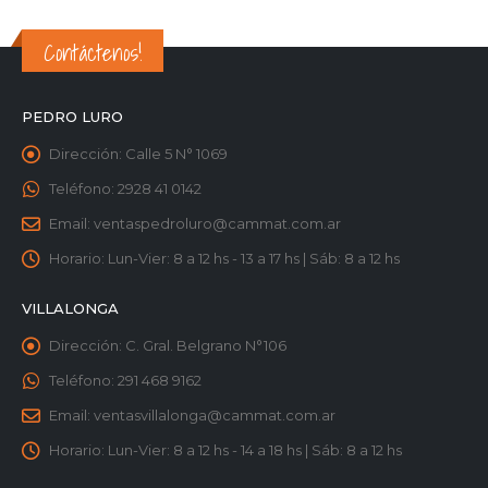
Contáctenos!
PEDRO LURO
Dirección:
Calle 5 N° 1069
Teléfono:
2928 41 0142
Email:
ventaspedroluro@cammat.com.ar
Horario:
Lun-Vier: 8 a 12 hs - 13 a 17 hs | Sáb: 8 a 12 hs
VILLALONGA
Dirección:
C. Gral. Belgrano N°106
Teléfono:
291 468 9162
Email:
ventasvillalonga@cammat.com.ar
Horario:
Lun-Vier: 8 a 12 hs - 14 a 18 hs | Sáb: 8 a 12 hs