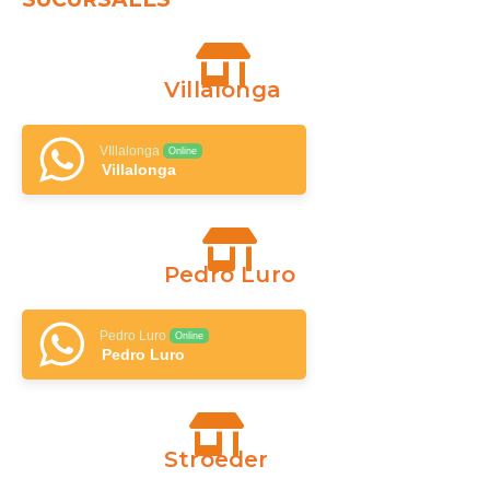
Villalonga
VIllalonga
Online
Villalonga
Pedro Luro
Pedro Luro
Online
Pedro Luro
Stroeder