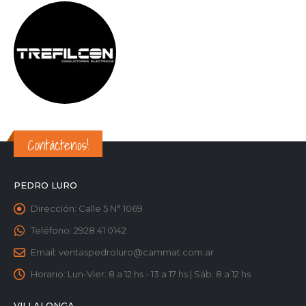
Contáctenos!
PEDRO LURO
Dirección:
Calle 5 N° 1069
Teléfono:
2928 41 0142
Email:
ventaspedroluro@cammat.com.ar
Horario:
Lun-Vier: 8 a 12 hs - 13 a 17 hs | Sáb: 8 a 12 hs
VILLALONGA