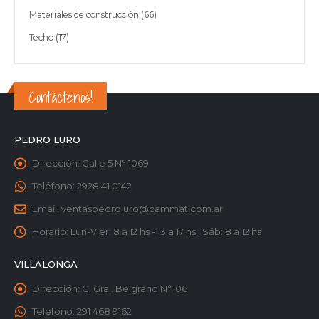
productos
66
Materiales de construcción
66
productos
17
Techo
17
productos
Contáctenos!
PEDRO LURO
Dirección:
Calle 5 N° 1069
Teléfono:
2928 41 0142
Email:
ventaspedroluro@cammat.com.ar
Horario:
Lun-Vier: 8 a 12 hs - 13 a 17 hs | Sáb: 8 a 12 hs
VILLALONGA
Dirección:
C. Gral. Belgrano N°106
Teléfono:
291 468 9162