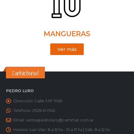
MANGUERAS
Ver más
Contáctenos!
PEDRO LURO
Dirección:
Calle 5 N° 1069
Teléfono:
2928 41 0142
Email:
ventaspedroluro@cammat.com.ar
Horario:
Lun-Vier: 8 a 12 hs - 13 a 17 hs | Sáb: 8 a 12 hs