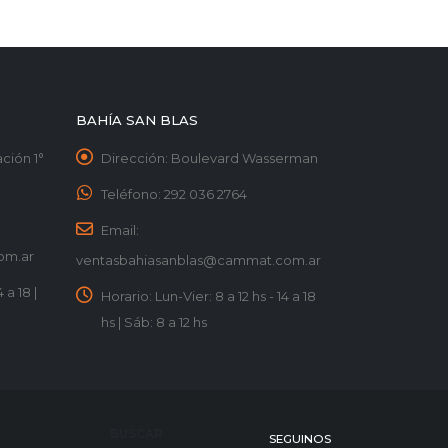
BAHÍA SAN BLAS
ción 1°
Dirección:
Boulevard Wasserman
Teléfono:
292 036 2764
Email:
om.ar
ventasbahiasanblas@cammat.com.ar
 a 18 |
Horario:
Lun-Vier: 8 a 12 hs - 14 a 18
hs | Sáb: 8 a 12 hs
BUSCAR
SEGUINOS