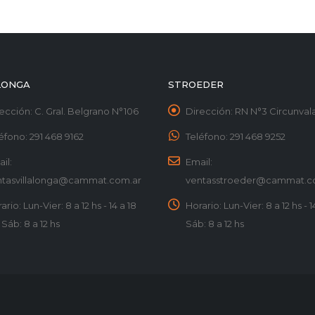
LONGA
STROEDER
ección:
C. Gral. Belgrano N°106
Dirección:
RN N°3 Circunvala
éfono:
291 468 9162
Teléfono:
291 468 9252
il:
Email:
ntasvillalonga@cammat.com.ar
ventasstroeder@cammat.c
ario:
Lun-Vier: 8 a 12 hs - 14 a 18
Horario:
Lun-Vier: 8 a 12 hs - 14
| Sáb: 8 a 12 hs
Sáb: 8 a 12 hs