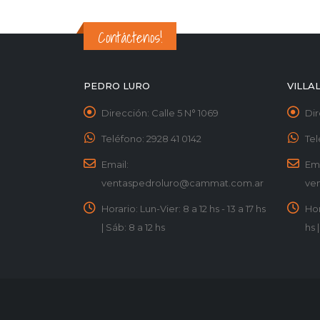
Contáctenos!
PEDRO LURO
VILLA
Dirección:
Calle 5 N° 1069
Dir
Teléfono:
2928 41 0142
Tel
Email:
Ema
ventaspedroluro@cammat.com.ar
ve
Horario:
Lun-Vier: 8 a 12 hs - 13 a 17 hs
Hor
| Sáb: 8 a 12 hs
hs 