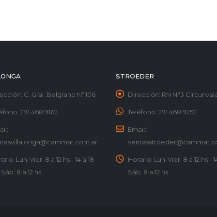
LONGA
STROEDER
ección:
C. Gral. Belgrano N°106
Dirección:
RN N°3 Circunvala
éfono:
291 468 9162
Teléfono:
291 468 9252
il:
Email:
ntasvillalonga@cammat.com.ar
ventasstroeder@cammat.c
ario:
Lun-Vier: 8 a 12 hs - 14 a 18
Horario:
Lun-Vier: 8 a 12 hs - 14
| Sáb: 8 a 12 hs
Sáb: 8 a 12 hs