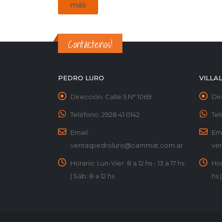
más
Contáctenos!
PEDRO LURO
VILLA
Dirección:
Calle 5 N° 1069
Dir
Teléfono:
2928 41 0142
Tel
Email:
Ema
ventaspedroluro@cammat.com.ar
ve
Horario:
Lun-Vier: 8 a 12 hs - 13 a 17 hs
Hor
| Sáb: 8 a 12 hs
hs 