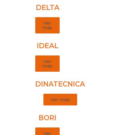
DELTA
Ver
más
IDEAL
Ver
más
DINATECNICA
Ver más
BORI
Ver