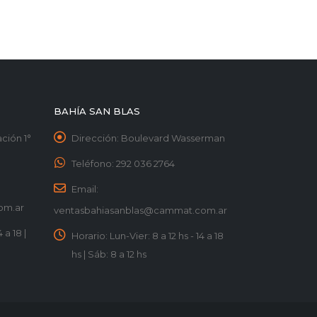
BAHÍA SAN BLAS
ción 1°
Dirección:
Boulevard Wasserman
Teléfono:
292 036 2764
Email:
om.ar
ventasbahiasanblas@cammat.com.ar
 a 18 |
Horario:
Lun-Vier: 8 a 12 hs - 14 a 18
hs | Sáb: 8 a 12 hs