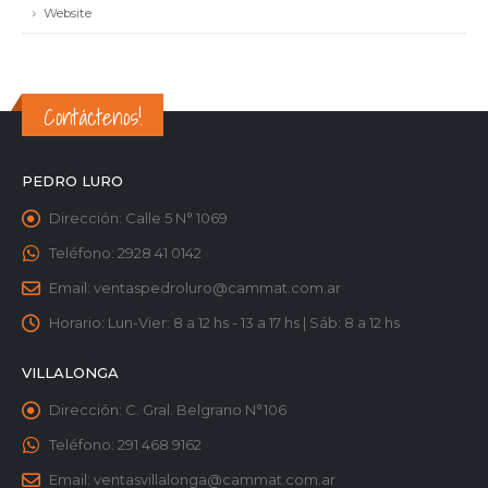
Website
Contáctenos!
PEDRO LURO
Dirección:
Calle 5 N° 1069
Teléfono:
2928 41 0142
Email:
ventaspedroluro@cammat.com.ar
Horario:
Lun-Vier: 8 a 12 hs - 13 a 17 hs | Sáb: 8 a 12 hs
VILLALONGA
Dirección:
C. Gral. Belgrano N°106
Teléfono:
291 468 9162
Email:
ventasvillalonga@cammat.com.ar