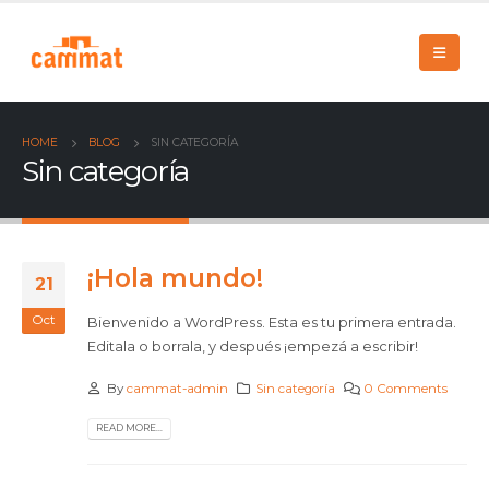
HOME
BLOG
SIN CATEGORÍA
Sin categoría
¡Hola mundo!
21
Oct
Bienvenido a WordPress. Esta es tu primera entrada.
Editala o borrala, y después ¡empezá a escribir!
By
cammat-admin
Sin categoría
0 Comments
READ MORE...