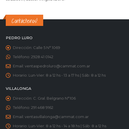
Contáctenos!
PEDRO LURO
Dirección:
Calle 5 N° 1069
Teléfono:
2928 41 0142
Email:
ventaspedroluro@cammat.com.ar
Horario:
Lun-Vier: 8 a 12 hs - 13 a 17 hs | Sáb: 8 a 12 hs
VILLALONGA
Dirección:
C. Gral. Belgrano N°106
Teléfono:
291 468 9162
Email:
ventasvillalonga@cammat.com.ar
Horario:
Lun-Vier: 8 a 12 hs - 14 a 18 hs | Sáb: 8 a 12 hs