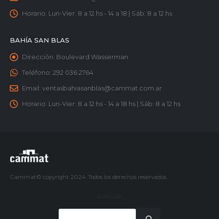
Horario:
Lun-Vier: 8 a 12 hs - 14 a 18 | Sáb: 8 a 12 hs
BAHÍA SAN BLAS
Dirección:
Boulevard Wasserman
Teléfono:
292 036 2764
Email:
ventasbahiasanblas@cammat.com.ar
Horario:
Lun-Vier: 8 a 12 hs - 14 a 18 hs | Sáb: 8 a 12 hs
Cammat© copyright 2024. Todos los derechos reservados.
BUSCAR