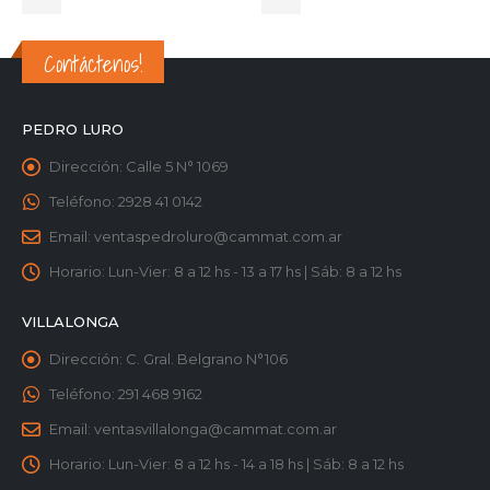
Contáctenos!
PEDRO LURO
Dirección:
Calle 5 N° 1069
Teléfono:
2928 41 0142
Email:
ventaspedroluro@cammat.com.ar
Horario:
Lun-Vier: 8 a 12 hs - 13 a 17 hs | Sáb: 8 a 12 hs
VILLALONGA
Dirección:
C. Gral. Belgrano N°106
Teléfono:
291 468 9162
Email:
ventasvillalonga@cammat.com.ar
Horario:
Lun-Vier: 8 a 12 hs - 14 a 18 hs | Sáb: 8 a 12 hs