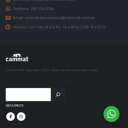
Teléfono:
292 036 2764
Email:
ventasbahiasanblas@cammat.com.ar
Horario:
Lun-Vier: 8 a 12 hs - 14 a 18 hs | Sáb: 8 a 12 hs
Cammat© copyright 2024. Todos los derechos reservados.
BUSCAR
SEGUINOS