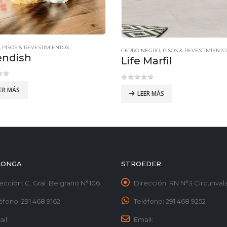
,
PISOS & REVESTIMIENTOS
CERRO NEGRO
,
PISOS & REVESTIMIENTO
endish
Life Marfil
of 5
0
out of 5
ER MÁS
LEER MÁS
LONGA
STROEDER
ección:
C. Gral. Belgrano N°106
Dirección:
RN N°3 Circunvala
éfono:
291 468 9162
Teléfono:
291 468 9252
il:
Email: