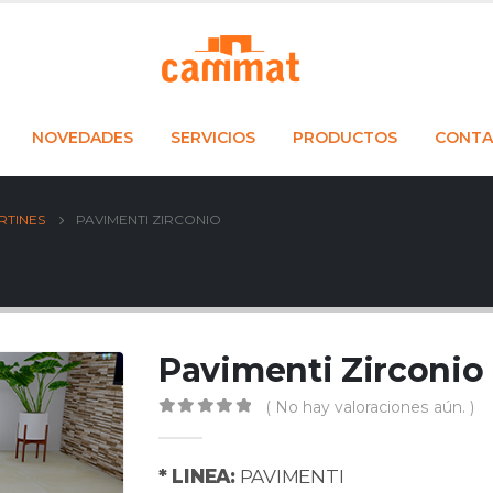
NOVEDADES
SERVICIOS
PRODUCTOS
CONTA
RTINES
PAVIMENTI ZIRCONIO
Pavimenti Zirconio
( No hay valoraciones aún. )
0
out of 5
* LINEA:
PAVIMENTI