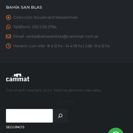
BAHÍA SAN BLAS
Dirección:
Boulevard Wasserman
Teléfono:
292 036 2764
Email:
ventasbahiasanblas@cammat.com.ar
Horario:
Lun-Vier: 8 a 12 hs - 14 a 18 hs | Sáb: 8 a 12 hs
Cammat© copyright 2024. Todos los derechos reservados.
BUSCAR
SEGUINOS