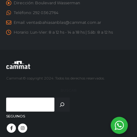
Dirección:
Boulevard Wasserman
Teléfono:
292 036 2764
Email:
ventasbahiasanblas@cammat.com.ar
Horario:
Lun-Vier: 8 a 12 hs - 14 a 18 hs | Sáb: 8 a 12 hs
Cammat© copyright 2024. Todos los derechos reservados.
BUSCAR
SEGUINOS