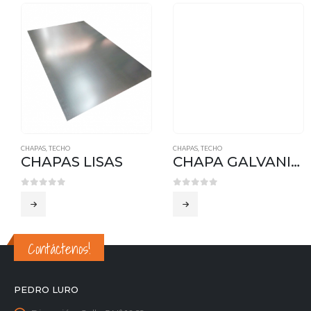
CHAPAS
,
TECHO
CHAPAS
,
TECHO
CHAPAS LISAS
CHAPA GALVANIZADA SINUSOIDAL
0
out of 5
0
out of 5
Contáctenos!
PEDRO LURO