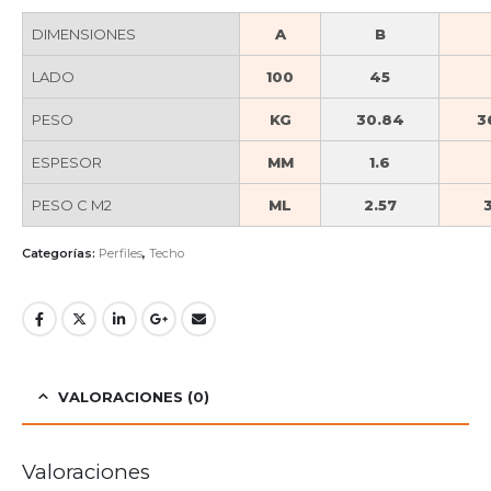
DIMENSIONES
A
B
LADO
100
45
PESO
KG
30.84
3
ESPESOR
MM
1.6
PESO C M2
ML
2.57
Categorías:
Perfiles
,
Techo
VALORACIONES (0)
Valoraciones