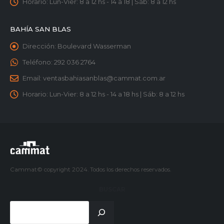
Horario:
Lun-Vier: 8 a 12 hs - 14 a 18 | Sáb: 8 a 12 hs
BAHÍA SAN BLAS
Dirección:
Boulevard Wasserman
Teléfono:
292 036 2764
Email:
ventasbahiasanblas@cammat.com.ar
Horario:
Lun-Vier: 8 a 12 hs - 14 a 18 hs | Sáb: 8 a 12 hs
Cammat© copyright 2024. Todos los derechos reservados.
BUSCAR