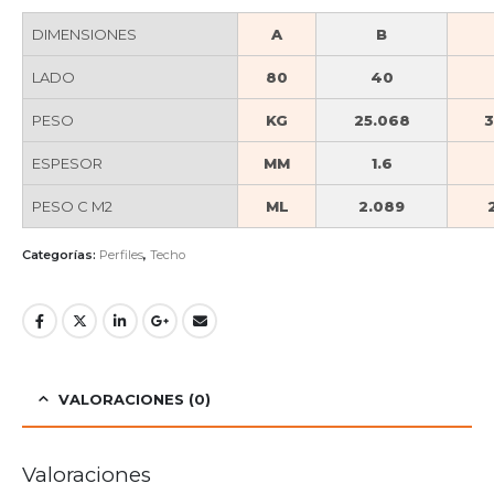
DIMENSIONES
A
B
LADO
80
40
PESO
KG
25.068
3
ESPESOR
MM
1.6
PESO C M2
ML
2.089
Categorías:
Perfiles
,
Techo
VALORACIONES (0)
Valoraciones