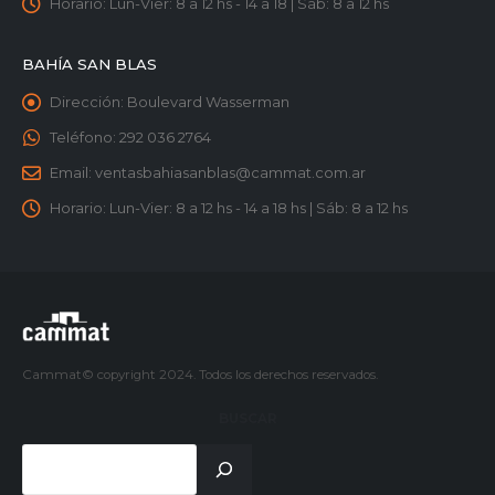
Horario:
Lun-Vier: 8 a 12 hs - 14 a 18 | Sáb: 8 a 12 hs
BAHÍA SAN BLAS
Dirección:
Boulevard Wasserman
Teléfono:
292 036 2764
Email:
ventasbahiasanblas@cammat.com.ar
Horario:
Lun-Vier: 8 a 12 hs - 14 a 18 hs | Sáb: 8 a 12 hs
Cammat© copyright 2024. Todos los derechos reservados.
BUSCAR