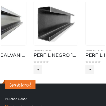
PERFILES
,
TECHO
PERFILES
,
TECHO
PERFIL NEGRO 120x50x15
PERFIL NEGRO 100x45x10
0
out of 5
0
out of 5
Contáctenos!
PEDRO LURO